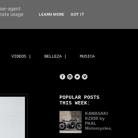
user-agent
erate usage
LEARN MORE
GOT IT
VIDEOS |
BELLEZA |
MUSICA
POPULAR POSTS
THIS WEEK:
KAWASAKI
KZ650 by
PAAL
Motorcycles.