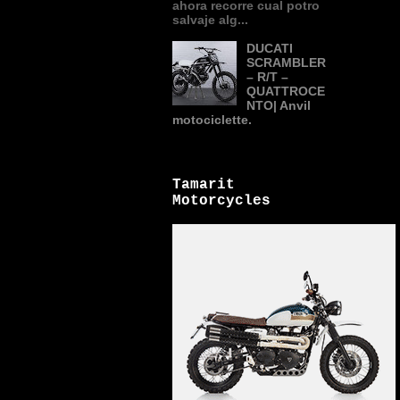
ahora recorre cual potro
salvaje alg...
DUCATI
SCRAMBLER
– R/T –
QUATTROCE
NTO| Anvil
motociclette.
Tamarit
Motorcycles