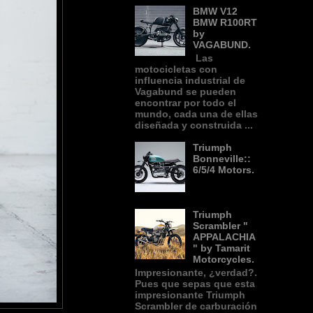
BMW V12
BMW R100RT
by
VAGABUND.
Las
motocicletas con
influencia industrial de
Vagabund se pueden
encontrar por todo el
mundo, cada una de ellas
diseñada y construida ...
Triumph
Bonneville::
6/5/4 Motors.
Triumph
Scrambler "
APPALACHIA
" by Tamarit
Motorcycles.
Impresionante, ¿verdad?.
Pues que sepas que esta
impresionante Triumph
Scrambler de carburación