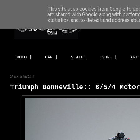
This site uses cookies from Google to deli
are shared with Google along with perform
statistics, and to detect and address abu
MOTO |
CAR |
SKATE |
SURF |
ART
27 noviembre 2016
Triumph Bonneville:: 6/5/4 Motor