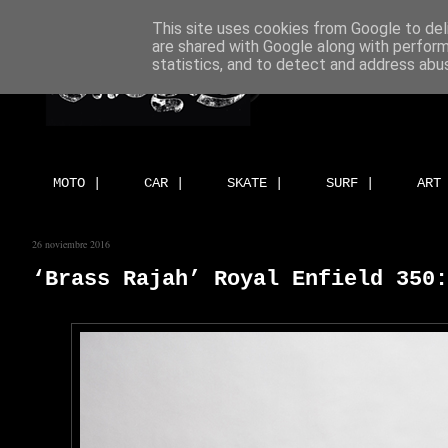
This site uses cookies from Google to deli
are shared with Google along with perform
statistics, and to detect and address abu
MOTO |
CAR |
SKATE |
SURF |
ART
26 noviembre 2016
‘Brass Rajah’ Royal Enfield 350: