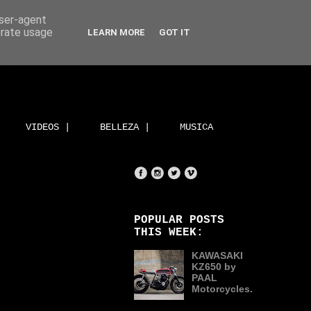
user-agent
erate usage
LEARN MORE
GOT IT
VIDEOS |
BELLEZA |
MUSICA
POPULAR POSTS
THIS WEEK:
KAWASAKI
KZ650 by
PAAL
Motorcycles.