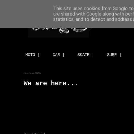
This site uses cookies from Google to 
are shared with Google along with per
statistics, and to detect and address 
MOTO |
CAR |
SKATE |
SURF |
04 enero 2026
We are here...