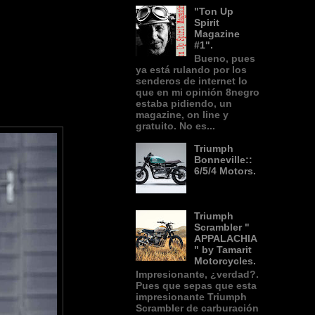
"Ton Up
Spirit
Magazine
#1".
Bueno, pues
ya está rulando por los
senderos de internet lo
que en mi opinión 8negro
estaba pidiendo, un
magazine, on line y
gratuito. No es...
Triumph
Bonneville::
6/5/4 Motors.
Triumph
Scrambler "
APPALACHIA
" by Tamarit
Motorcycles.
Impresionante, ¿verdad?.
Pues que sepas que esta
impresionante Triumph
Scrambler de carburación