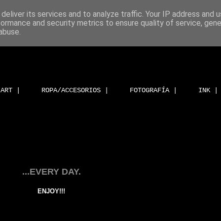
deliver its services and to analyze traffic. Your IP address and 
formance and security metrics to ensure quality of service, gen
abuse.
ART |
ROPA/ACCESORIOS |
FOTOGRAFÍA |
INK |
...EVERY DAY.
ENJOY!!!