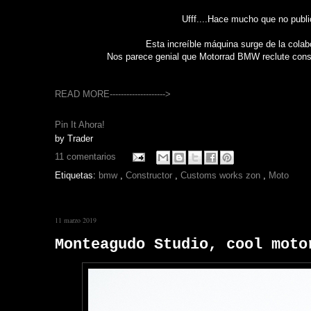
Ufff....Hace mucho que no publ
Esta increíble máquina surge de la col
Nos parece genial que Motorrad BMW reclute const
READ MORE-------------------->
Pin It Ahora!
by
Trader
11 comentarios
Etiquetas:
bmw
,
Constructor
,
Customs works zon
,
Moto
11 marzo 2019
Monteagudo Studio, cool moto