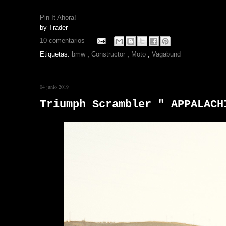
Pin It Ahora!
by
Trader
10 comentarios
Etiquetas:
bmw
,
Constructor
,
Moto
,
Vagabund
04 junio 2019
Triumph Scrambler " APPALACH