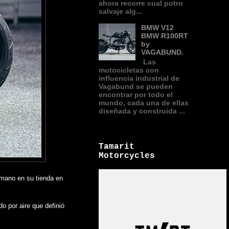
ahora recorre cual potro
salvaje alg...
BMW V12
BMW R100RT
by
VAGABUND.
Las
motocicletas con
influencia industrial de
Vagabund se pueden
encontrar por todo el
mundo, cada una de ellas
diseñada y construida ...
Tamarit
Motorcycles
 mano en su tienda en
o por aire que definió