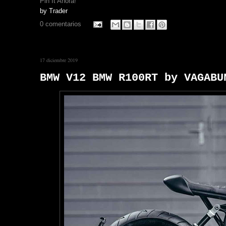
Pin It Ahora!
by
Trader
0 comentarios
17 diciembre 2019
BMW V12 BMW R100RT by VAGABU