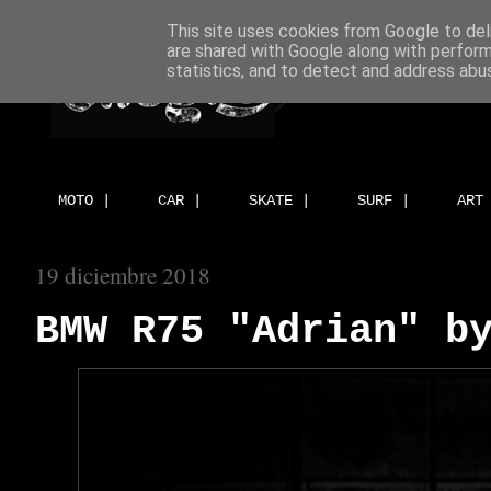
This site uses cookies from Google to deli
are shared with Google along with perform
statistics, and to detect and address abu
MOTO |
CAR |
SKATE |
SURF |
ART
19 diciembre 2018
BMW R75 "Adrian" b