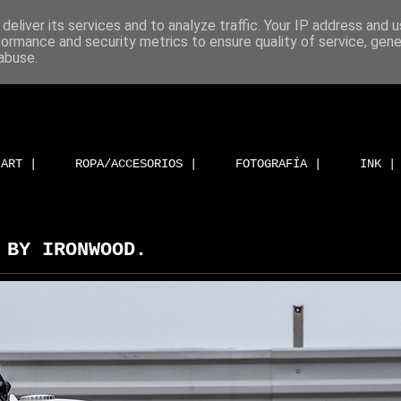
deliver its services and to analyze traffic. Your IP address and 
formance and security metrics to ensure quality of service, gen
abuse.
ART |
ROPA/ACCESORIOS |
FOTOGRAFÍA |
INK |
 BY IRONWOOD.