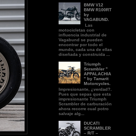
BMW V12
BMW R100RT
by
VAGABUND.
Las
motocicletas con
influencia industrial de
Vagabund se pueden
encontrar por todo el
mundo, cada una de ellas
diseñada y construida ...
Triumph
Scrambler "
APPALACHIA
" by Tamarit
Motorcycles.
Impresionante, ¿verdad?.
Pues que sepas que esta
impresionante Triumph
Scrambler de carburación
ahora recorre cual potro
salvaje alg...
DUCATI
SCRAMBLER
– R/T –