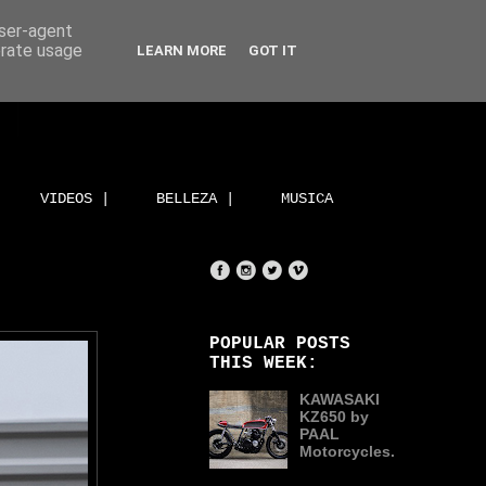
user-agent
erate usage
LEARN MORE
GOT IT
VIDEOS |
BELLEZA |
MUSICA
POPULAR POSTS
THIS WEEK:
KAWASAKI
KZ650 by
PAAL
Motorcycles.