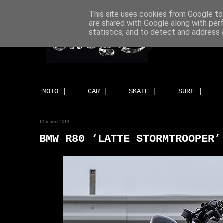
This site uses cookies from Google to 
are shared with Google along with per
statistics, and to detect and address 
MOTO |
CAR |
SKATE |
SURF |
10 marzo 2019
BMW R80 ‘LATTE STORMTROOPER’