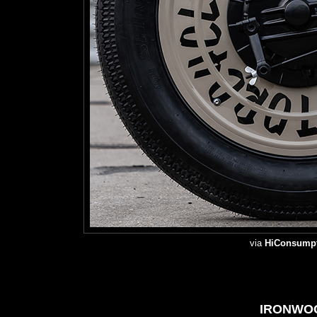
via
HiConsum
IRONWO