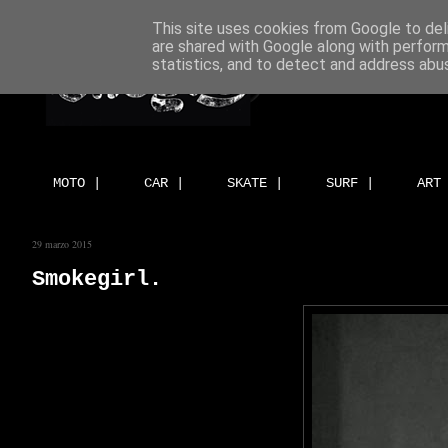
This site uses cookies from Google to deli
are shared with Google along with perform
statistics, and to detect and address abu
MOTO |
CAR |
SKATE |
SURF |
ART
29 marzo 2015
Smokegirl.