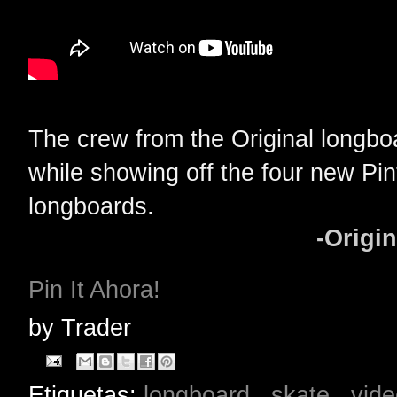
The crew from the Original longbo
while showing off the four new Pinta
longboards.
-Origi
Pin It Ahora!
by
Trader
Etiquetas:
longboard
,
skate
,
vid