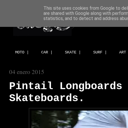
This site uses cookies from Google to deli
are shared with Google along with perform
statistics, and to detect and address abu
MOTO |
CAR |
SKATE |
SURF |
ART
04 enero 2015
Pintail Longboards
Skateboards.