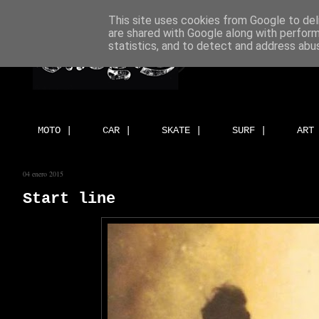
This site uses cookies from Google to deli
are shared with Google along with perform
statistics, and to detect and address abu
MOTO |
CAR |
SKATE |
SURF |
ART
04 enero 2015
Start line