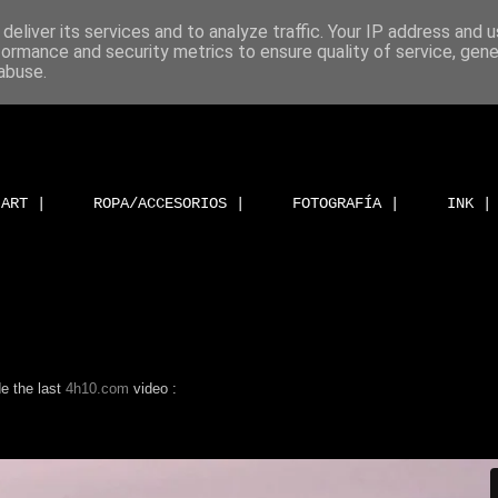
deliver its services and to analyze traffic. Your IP address and 
formance and security metrics to ensure quality of service, gen
abuse.
ART |
ROPA/ACCESORIOS |
FOTOGRAFÍA |
INK |
e the last
4h10.com
video :