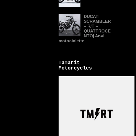
DUCATI
SCRAMBLER
– R/T –
QUATTROCE
NTO| Anvil
motociclette.
Tamarit
Motorcycles