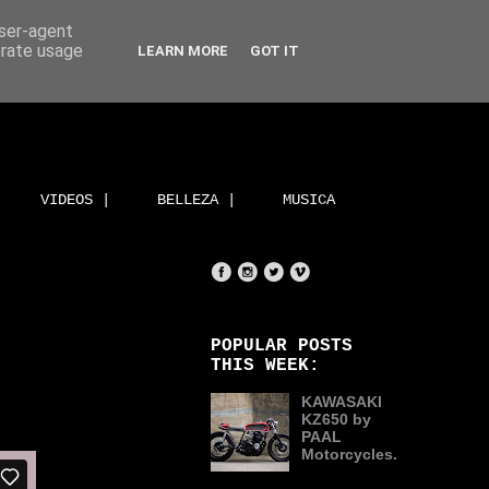
user-agent
erate usage
LEARN MORE
GOT IT
VIDEOS |
BELLEZA |
MUSICA
POPULAR POSTS
THIS WEEK:
KAWASAKI
KZ650 by
PAAL
Motorcycles.