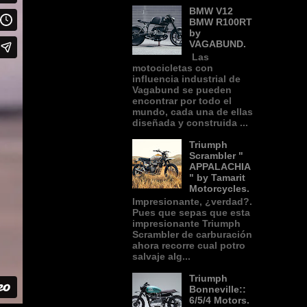
BMW V12
BMW R100RT
by
VAGABUND.
Las
motocicletas con
influencia industrial de
Vagabund se pueden
encontrar por todo el
mundo, cada una de ellas
diseñada y construida ...
Triumph
Scrambler "
APPALACHIA
" by Tamarit
Motorcycles.
Impresionante, ¿verdad?.
Pues que sepas que esta
impresionante Triumph
Scrambler de carburación
ahora recorre cual potro
salvaje alg...
Triumph
Bonneville::
6/5/4 Motors.