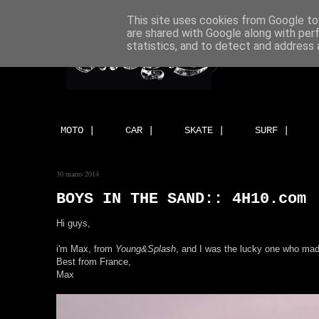
This site uses cookies from Google to 
are shared with Google along with per
statistics, and to detect and address 
MOTO |
CAR |
SKATE |
SURF |
30 marzo 2014
BOYS IN THE SAND:: 4H10.com
Hi guys,
i'm Max, from
Young&Splash
, and I was the lucky one who mad
Best from France,
Max