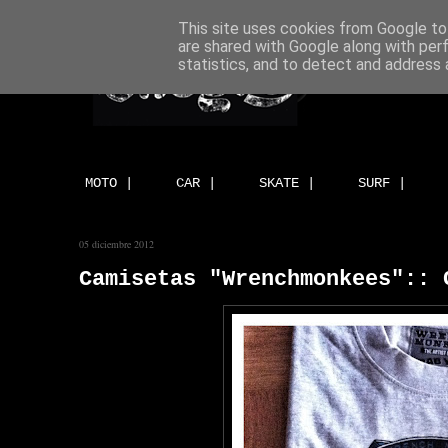
This site uses cookies from Google to 
are shared with Google along with per
statistics, and to detect and address 
MOTO |
CAR |
SKATE |
SURF |
05 diciembre 2012
Camisetas "Wrenchmonkees":: 