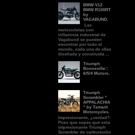
BMW V12
BMW R100RT
by
VAGABUND.
Las
motocicletas con
influencia industrial de
Vagabund se pueden
encontrar por todo el
mundo, cada una de ellas
diseñada y construida ...
Triumph
Bonneville::
6/5/4 Motors.
Triumph
Scrambler "
APPALACHIA
" by Tamarit
Motorcycles.
Impresionante, ¿verdad?.
Pues que sepas que esta
impresionante Triumph
Scrambler de carburación