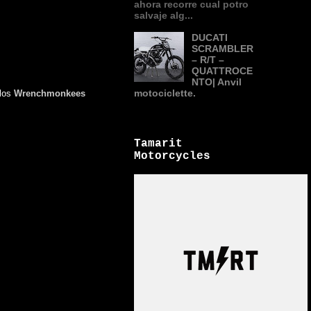
ahora recorre cual potro
salvaje alg...
DUCATI
SCRAMBLER
– R/T –
QUATTROCE
NTO| Anvil
motociclette.
 los
Wrenchmonkees
Tamarit
Motorcycles