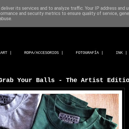
deliver its services and to analyze traffic. Your IP address and 
formance and security metrics to ensure quality of service, gen
abuse.
ART |
ROPA/ACCESORIOS |
FOTOGRAFÍA |
INK |
Grab Your Balls - The Artist Editi