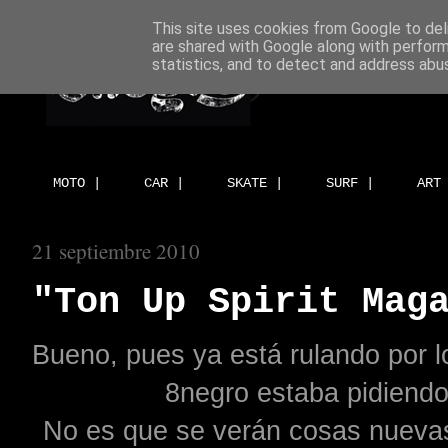
This site uses cookies from Google to deli
are shared with Google along with perform
statistics, and to detect and address abu
MOTO |
CAR |
SKATE |
SURF |
ART
21 septiembre 2010
"Ton Up Spirit Mag
Bueno, pues ya está rulando por l
8negro estaba pidiendo,
No es que se verán cosas nuevas