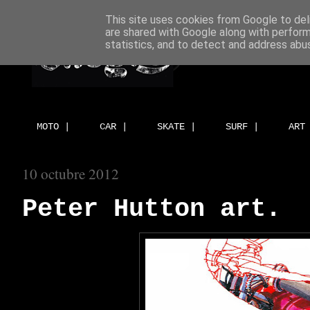
This site uses cookies from Google to deli
are shared with Google along with perform
statistics, and to detect and address abu
MOTO |
CAR |
SKATE |
SURF |
ART
10 octubre 2012
Peter Hutton art.