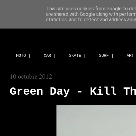
This site uses cookies from Google to deli
are shared with Google along with perform
statistics, and to detect and address abu
MOTO |
CAR |
SKATE |
SURF |
ART
10 octubre 2012
Green Day - Kill T