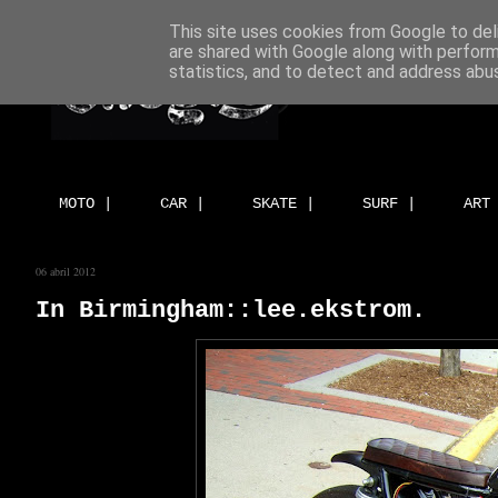
This site uses cookies from Google to deli
are shared with Google along with perform
statistics, and to detect and address abu
MOTO |
CAR |
SKATE |
SURF |
ART
06 abril 2012
In Birmingham::lee.ekstrom.