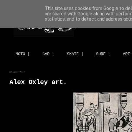
This site uses cookies from Google to deli
are shared with Google along with perform
statistics, and to detect and address abu
MOTO |
CAR |
SKATE |
SURF |
ART
06 abril 2012
Alex Oxley art.