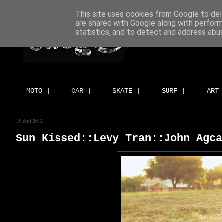
This site uses cookies from Google to deli
are shared with Google along with perform
statistics, and to detect and address abu
MOTO |
CAR |
SKATE |
SURF |
ART
15 abril 2012
Sun Kissed::Levy Tran::John Agc