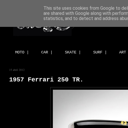
This site uses cookies from Google to deli
are shared with Google along with perform
statistics, and to detect and address abu
MOTO |
CAR |
SKATE |
SURF |
ART
15 abril 2012
1957 Ferrari 250 TR.