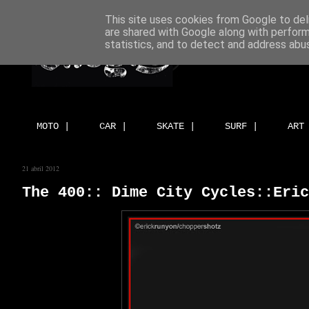
This site uses cookies from Google to deli
are shared with Google along with perform
statistics, and to detect and address abu
MOTO |
CAR |
SKATE |
SURF |
ART
21 abril 2012
The 400:: Dime City Cycles::Eric