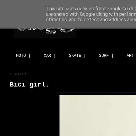
This site uses cookies from Google to deli
are shared with Google along with perform
statistics, and to detect and address abu
MOTO |
CAR |
SKATE |
SURF |
ART
21 abril 2012
Bici girl.