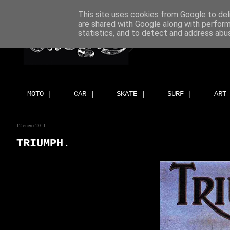
This site uses cookies from Google to deli
are shared with Google along with perform
statistics, and to detect and address abu
MOTO |
CAR |
SKATE |
SURF |
ART
12 enero 2011
TRIUMPH.