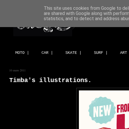
This site uses cookies from Google to deli
are shared with Google along with perform
statistics, and to detect and address abu
MOTO |
CAR |
SKATE |
SURF |
ART
10 enero 2011
Timba's illustrations.