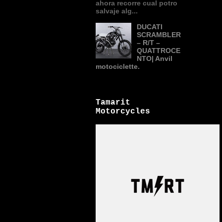
ahora recorre cual potro
salvaje alg...
DUCATI
SCRAMBLER
– R/T –
QUATTROCE
NTO| Anvil
motociclette.
Tamarit
Motorcycles