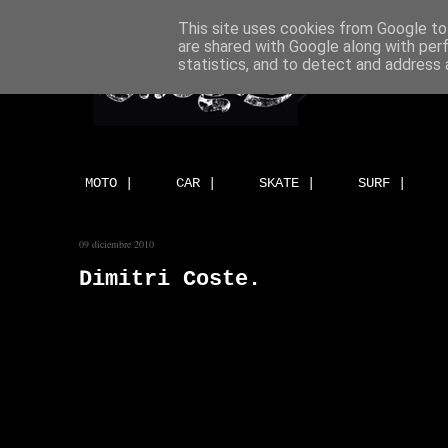
This site uses cookies from Google to 
are shared with Google along with per
statistics, and to detect and address 
MOTO |
CAR |
SKATE |
SURF |
09 diciembre 2010
Dimitri Coste.