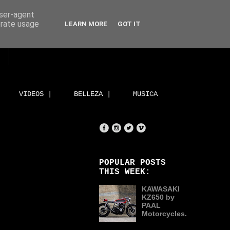
user-agent
erate usage
LEARN MORE
GOT IT
VIDEOS |
BELLEZA |
MUSICA
POPULAR POSTS
THIS WEEK:
KAWASAKI
KZ650 by
PAAL
Motorcycles.