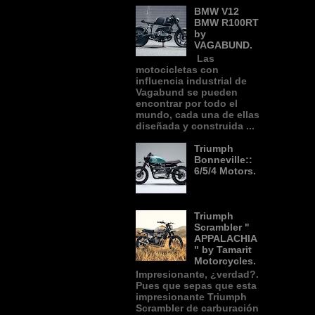
BMW V12
BMW R100RT
by
VAGABUND.
Las
motocicletas con
influencia industrial de
Vagabund se pueden
encontrar por todo el
mundo, cada una de ellas
diseñada y construida ...
Triumph
Bonneville::
6/5/4 Motors.
Triumph
Scrambler "
APPALACHIA
" by Tamarit
Motorcycles.
Impresionante, ¿verdad?.
Pues que sepas que esta
impresionante Triumph
Scrambler de carburación