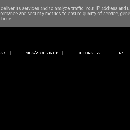
deliver its services and to analyze traffic. Your IP address and 
formance and security metrics to ensure quality of service, gen
abuse.
ART |
ROPA/ACCESORIOS |
FOTOGRAFÍA |
INK |