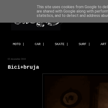
This site uses cookies from Google to deli
are shared with Google along with perform
statistics, and to detect and address abu
MOTO |
CAR |
SKATE |
SURF |
ART
02 diciembre 2010
Bici+bruja