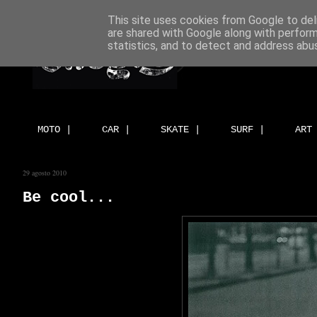
This site uses cookies from Google to deli
are shared with Google along with perform
statistics, and to detect and address abu
MOTO |
CAR |
SKATE |
SURF |
ART
29 agosto 2010
Be cool...