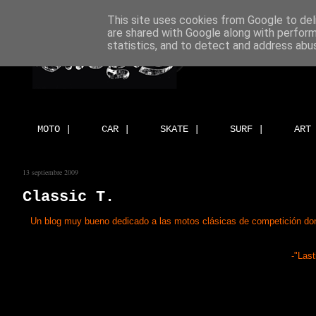
This site uses cookies from Google to deli
are shared with Google along with perform
statistics, and to detect and address abu
MOTO |
CAR |
SKATE |
SURF |
ART
13 septiembre 2009
Classic T.
Un blog muy bueno dedicado a las motos clásicas de competición dond
-"Last