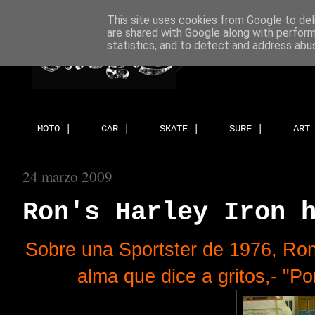
This site uses cookies from Google to deli
are shared with Google along with perform
statistics, and to detect and address abu
MOTO |
CAR |
SKATE |
SURF |
ART
24 marzo 2009
Ron's Harley Iron 
Sobre una Sportster de 1976, Ron
alma que dice a gritos,- "P