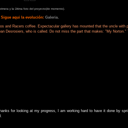
rimera y la última foto del proyecto(de momento).
Sigue aqui la evolución:
Galeria.
tos and Racers coffee. Expectacular gallery has mounted that the uncle with p
Jean Desrosiers, who is called. Do not miss the part that makes: "My Norton."
 Thanks for looking at my progress, I am working hard to have it done by sp
d.