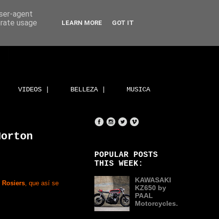
user-agent
erate usage
LEARN MORE
GOT IT
VIDEOS |
BELLEZA |
MUSICA
Norton
POPULAR POSTS
THIS WEEK:
KAWASAKI
 Rosiers
, que así se
KZ650 by
PAAL
Motorcycles.