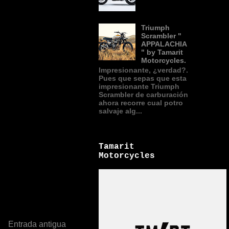
Triumph
Scrambler "
APPALACHIA
" by Tamarit
Motorcycles.
Impresionante, ¿verdad?.
Pues que sepas que esta
impresionante Triumph
Scrambler de carburación
ahora recorre cual potro
salvaje alg...
Tamarit
Motorcycles
Entrada antigua