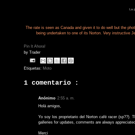
La p
The rate is seen as Canada and given it to do well but the pho
being undertaken to one of its Norton. Very instructive 
Pin It Ahora!
by
Trader
Etiquetas:
Moto
1 comentario :
Anónimo
2:55 a. m.
Holà amigos,
Yo soy los proprietario del Norton café racer (sp??).
galleries for updates, comments are always appreciate
Merci