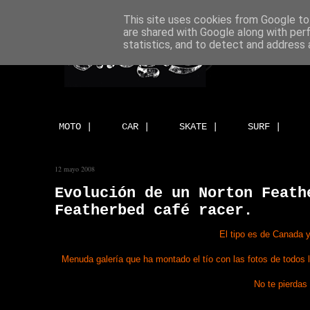
This site uses cookies from Google to 
are shared with Google along with per
statistics, and to detect and address 
MOTO |
CAR |
SKATE |
SURF |
12 mayo 2008
Evolución de un Norton Feath
Featherbed café racer.
El tipo es de Canada y 
Menuda galería que ha montado el tío con las fotos de todos 
No te pierdas 