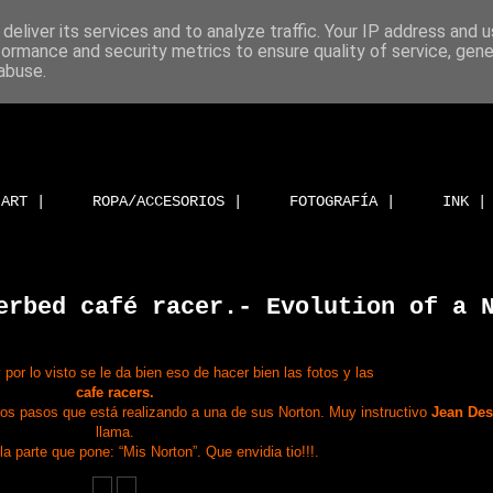
deliver its services and to analyze traffic. Your IP address and 
formance and security metrics to ensure quality of service, gen
abuse.
ART |
ROPA/ACCESORIOS |
FOTOGRAFÍA |
INK |
erbed café racer.- Evolution of a 
por lo visto se le da bien eso de hacer bien las fotos y las
cafe racers.
los pasos que está realizando a una de sus Norton. Muy instructivo
Jean Des
llama.
la parte que pone: “Mis Norton”. Que envidia tio!!!.