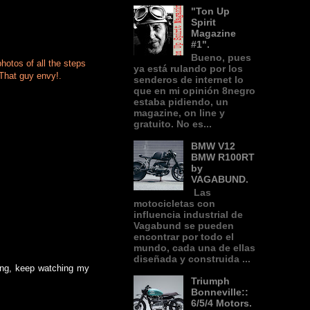
"Ton Up
Spirit
Magazine
#1".
Bueno, pues
hotos of all the steps
ya está rulando por los
 That guy envy!.
senderos de internet lo
que en mi opinión 8negro
estaba pidiendo, un
magazine, on line y
gratuito. No es...
BMW V12
BMW R100RT
by
VAGABUND.
Las
motocicletas con
influencia industrial de
Vagabund se pueden
encontrar por todo el
mundo, cada una de ellas
diseñada y construida ...
ring, keep watching my
Triumph
Bonneville::
6/5/4 Motors.