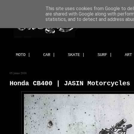
This site uses cookies from Google to deli
are shared with Google along with perform
statistics, and to detect and address abu
MOTO |
CAR |
SKATE |
SURF |
ART
05 junio 2018
Honda CB400 | JASIN Motorcycles