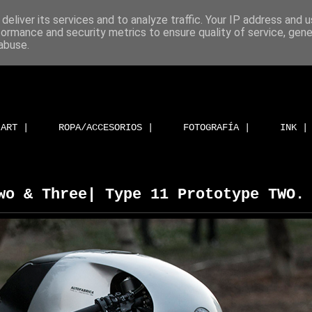
deliver its services and to analyze traffic. Your IP address and 
formance and security metrics to ensure quality of service, gen
abuse.
ART |
ROPA/ACCESORIOS |
FOTOGRAFÍA |
INK |
wo & Three| Type 11 Prototype TWO.