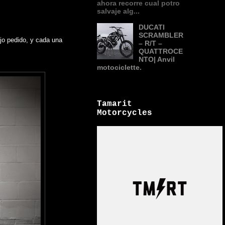
ahora recorre cual potro
salvaje alg...
DUCATI
SCRAMBLER
jo pedido, y cada una
– R/T –
QUATTROCE
NTO| Anvil
motociclette.
Tamarit
Motorcycles