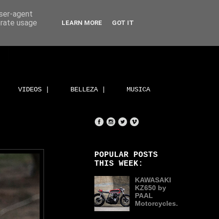
user-agent
erate usage
LEARN MORE
GOT IT
VIDEOS |
BELLEZA |
MUSICA
POPULAR POSTS
THIS WEEK:
KAWASAKI
KZ650 by
PAAL
Motorcycles.