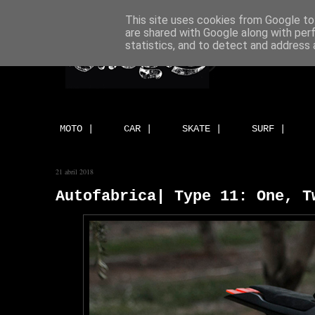
This site uses cookies from Google to 
are shared with Google along with per
statistics, and to detect and address 
MOTO |
CAR |
SKATE |
SURF |
21 abril 2018
Autofabrica| Type 11: One, T