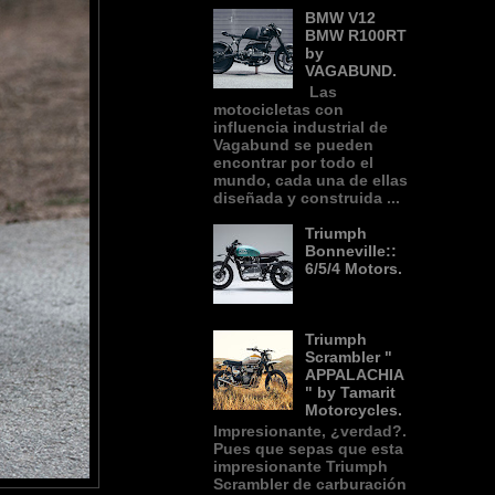
BMW V12
BMW R100RT
by
VAGABUND.
Las
motocicletas con
influencia industrial de
Vagabund se pueden
encontrar por todo el
mundo, cada una de ellas
diseñada y construida ...
Triumph
Bonneville::
6/5/4 Motors.
Triumph
Scrambler "
APPALACHIA
" by Tamarit
Motorcycles.
Impresionante, ¿verdad?.
Pues que sepas que esta
impresionante Triumph
Scrambler de carburación