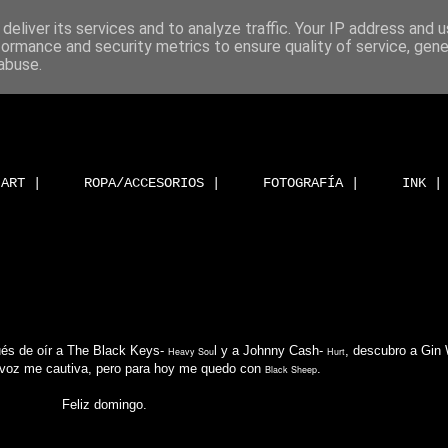
deliver its services and to analyze traffic. Your IP address and 
formance and security metrics to ensure quality of service, gen
abuse.
ART |
ROPA/ACCESORIOS |
FOTOGRAFÍA |
INK |
l
és de oír a The Black Keys-
y a Johnny Cash-
, descubro a Gin
Heavy Sou
Hurt
e voz me cautiva, pero para hoy me quedo con
.
Black Sheep
Feliz domingo.