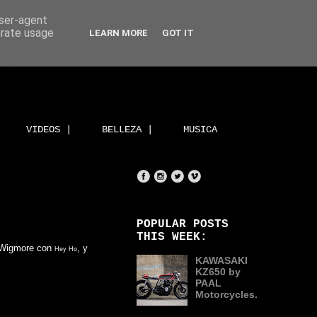
user-agent
erate usage
LEARN MORE
GOT IT
VIDEOS |
BELLEZA |
MUSICA
POPULAR POSTS
THIS WEEK:
 Wigmore con
, y
Hey Ho
KAWASAKI
KZ650 by
PAAL
Motorcycles.