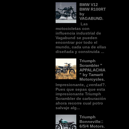
BMW V12
BMW R100RT
by
VAGABUND.
Las
motocicletas con
influencia industrial de
Vagabund se pueden
encontrar por todo el
mundo, cada una de ellas
diseñada y construida ...
Triumph
Scrambler "
APPALACHIA
" by Tamarit
Motorcycles.
Impresionante, ¿verdad?.
Pues que sepas que esta
impresionante Triumph
Scrambler de carburación
ahora recorre cual potro
salvaje alg...
Triumph
Bonneville::
6/5/4 Motors.