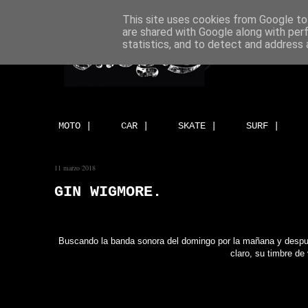
This site uses cookies from Google to 
are shared with Google along with per
statistics, and to detect and address 
MOTO |
CAR |
SKATE |
SURF |
11 marzo 2018
GIN WIGMORE.
Buscando la banda sonora del domingo por la mañana y despu
claro, su timbre d