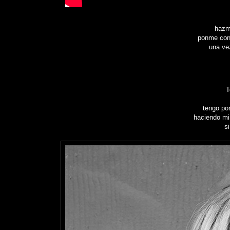
hazm
ponme cont
una ve
T
tengo por
haciendo mi 
s