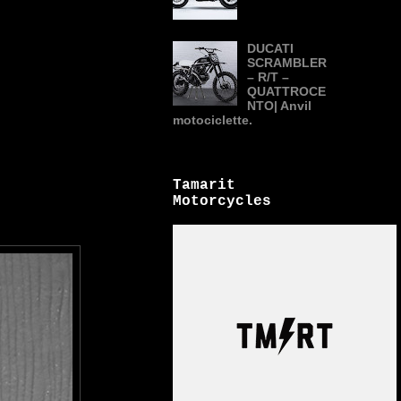
DUCATI
SCRAMBLER
– R/T –
QUATTROCE
NTO| Anvil
motociclette.
Tamarit
Motorcycles