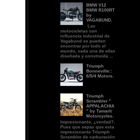
BMW V12
BMW R100RT
by
VAGABUND.
Las
motocicletas con
influencia industrial de
Vagabund se pueden
encontrar por todo el
mundo, cada una de ellas
diseñada y construida ...
Triumph
Bonneville::
6/5/4 Motors.
Triumph
Scrambler "
APPALACHIA
" by Tamarit
Motorcycles.
Impresionante, ¿verdad?.
Pues que sepas que esta
impresionante Triumph
Scrambler de carburación