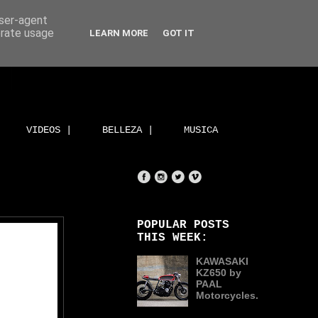
user-agent
erate usage
LEARN MORE
GOT IT
VIDEOS |
BELLEZA |
MUSICA
POPULAR POSTS
THIS WEEK:
KAWASAKI
KZ650 by
PAAL
Motorcycles.