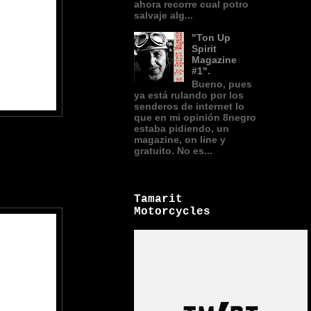
ahora recorre cual potro
salvaje alg...
"Ton Up
Spirit
Magazine
#1".
Bueno, pues
ya está rulando por los
senderos de internet lo
que en mi opinión 8negro
estaba pidiendo, un
magazine, on line y
gratuito. No es...
Tamarit
Motorcycles