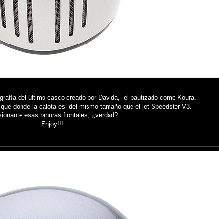
rafía del último casco creado por Davida, el bautizado como Koura.
ro que donde la calota es del mismo tamaño que el jet Speedster V3.
ionante esas ranuras frontales, ¿verdad?.
Enjoy!!!