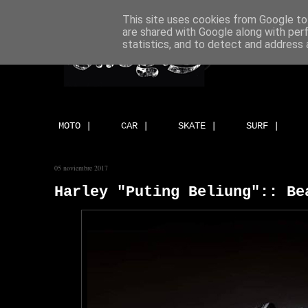
This site uses cookies from Google to 
are shared with Google along with per
statistics, and to detect and address 
MOTO |
CAR |
SKATE |
SURF |
05 noviembre 2017
Harley "Puting Beliung":: Be