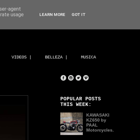
user-agent
erate usage
LEARN MORE
GOT IT
VIDEOS |
BELLEZA |
MUSICA
POPULAR POSTS
THIS WEEK:
KAWASAKI
KZ650 by
PAAL
Motorcycles.