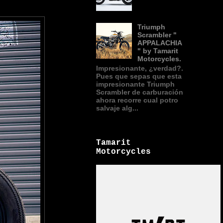
Triumph
Scrambler "
APPALACHIA
" by Tamarit
Motorcycles.
Impresionante, ¿verdad?.
Pues que sepas que esta
impresionante Triumph
Scrambler de carburación
ahora recorre cual potro
salvaje alg...
Tamarit
Motorcycles