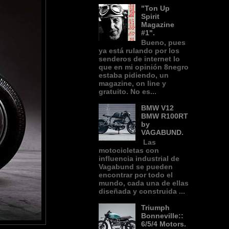
"Ton Up
Spirit
Magazine
#1".
Bueno, pues
ya está rulando por los
senderos de internet lo
que en mi opinión 8negro
estaba pidiendo, un
magazine, on line y
gratuito. No es...
BMW V12
BMW R100RT
by
VAGABUND.
Las
motocicletas con
influencia industrial de
Vagabund se pueden
encontrar por todo el
mundo, cada una de ellas
diseñada y construida ...
Triumph
Bonneville::
6/5/4 Motors.