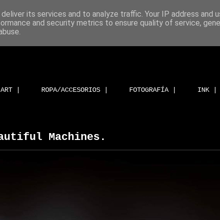
deliver its services and to analyze traffic. Your IP address and 
formance and security metrics to ensure quality of service, gen
abuse.
ART |
ROPA/ACCESORIOS |
FOTOGRAFÍA |
INK |
autiful Machines.