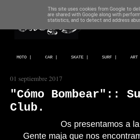
This site uses cookies from Google to deli
are shared with Google along with perform
statistics, and to detect and address abu
MOTO |
CAR |
SKATE |
SURF |
ART
01 septiembre 2017
"Cómo Bombear":: S
Club.
Os presentamos a la 
Gente maja que nos encontram