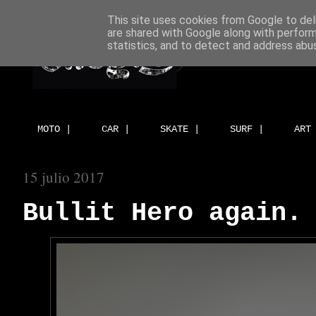
This site uses cookies from Google to deli
are shared with Google along with perform
statistics, and to detect and address abu
MOTO |
CAR |
SKATE |
SURF |
ART
15 julio 2017
Bullit Hero again.