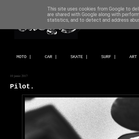
This site uses cookies from Google to deli
are shared with Google along with perform
statistics, and to detect and address abu
MOTO |
CAR |
SKATE |
SURF |
ART
10 junio 2017
Pilot.