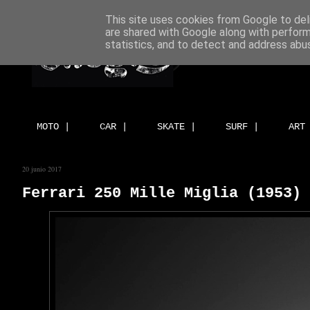
This site uses cookies from Google to deli
are shared with Google along with perform
statistics, and to detect and address abu
MOTO |
CAR |
SKATE |
SURF |
ART
20 junio 2017
Ferrari 250 Mille Miglia (1953)