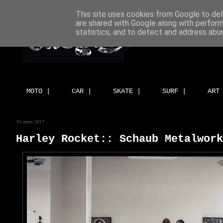
This site uses cookies from Google to deli
are shared with Google along with perform
statistics, and to detect and address abu
MOTO |
CAR |
SKATE |
SURF |
ART
30 enero 2017
Harley Rocket:: Schaub Metalwork