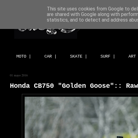
This site uses cookies from Google to deli
are shared with Google along with perform
statistics, and to detect and address abu
MOTO |
CAR |
SKATE |
SURF |
ART
01 mayo 2016
Honda CB750 "Golden Goose":: Raw