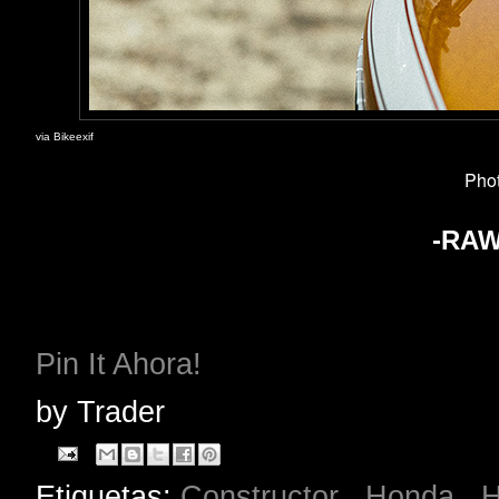
via Bikeexif
Pho
-RAW
Pin It Ahora!
by
Trader
Etiquetas:
Constructor
,
Honda
,