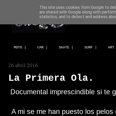
This site uses cookies from Google to deli
are shared with Google along with perform
statistics, and to detect and address abu
MOTO |
CAR |
SKATE |
SURF |
ART
26 abril 2016
La Primera Ola.
Documental imprescindible si te 
A mi se me han puesto los pelos