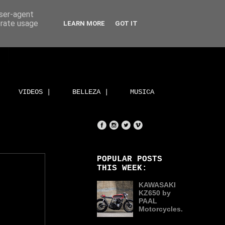
user-agent
erate usage
LEARN MORE
GOT IT
VIDEOS |
BELLEZA |
MUSICA
POPULAR POSTS
THIS WEEK:
KAWASAKI
KZ650 by
PAAL
Motorcycles.