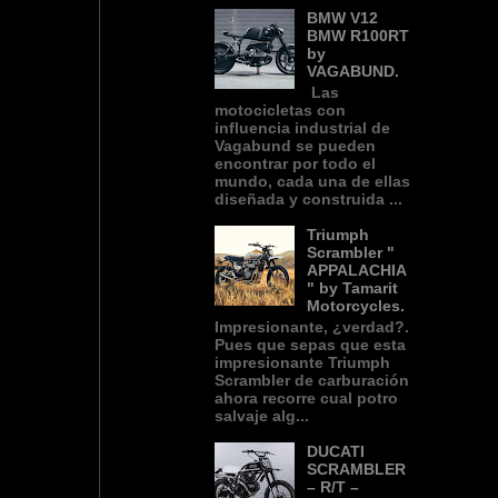
BMW V12
BMW R100RT
by
VAGABUND.
Las
motocicletas con
influencia industrial de
Vagabund se pueden
encontrar por todo el
mundo, cada una de ellas
diseñada y construida ...
Triumph
Scrambler "
APPALACHIA
" by Tamarit
Motorcycles.
Impresionante, ¿verdad?.
Pues que sepas que esta
impresionante Triumph
Scrambler de carburación
ahora recorre cual potro
salvaje alg...
DUCATI
SCRAMBLER
– R/T –