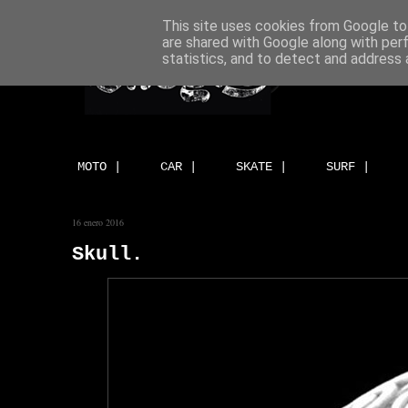
This site uses cookies from Google to 
are shared with Google along with per
statistics, and to detect and address 
MOTO |
CAR |
SKATE |
SURF |
16 enero 2016
Skull.