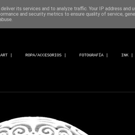
deliver its services and to analyze traffic. Your IP address and 
formance and security metrics to ensure quality of service, gen
abuse.
ART |
ROPA/ACCESORIOS |
FOTOGRAFÍA |
INK |