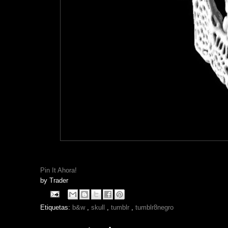
Pin It Ahora!
by
Trader
Etiquetas:
b&w
,
skull
,
tumblr
,
tumblr8negro