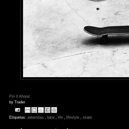
Pin It Ahora!
by
Trader
Etiquetas:
aeternitas
,
b&w
,
life
,
lifestyle
,
skate