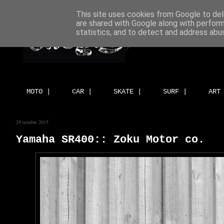
This site uses cookies from Google to deli
are shared with Google along with perform
statistics, and to detect and address abu
MOTO |
CAR |
SKATE |
SURF |
ART
29 octubre 2015
Yamaha SR400:: Zoku Motor co.