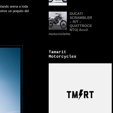
ntando arena a toda
tros un poquito del
DUCATI
SCRAMBLER
– R/T –
QUATTROCE
NTO| Anvil
motociclette.
Tamarit
Motorcycles