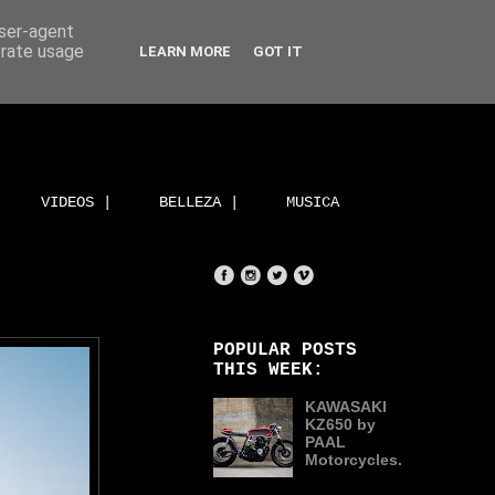
user-agent
erate usage
LEARN MORE
GOT IT
VIDEOS |
BELLEZA |
MUSICA
POPULAR POSTS
THIS WEEK:
KAWASAKI
KZ650 by
PAAL
Motorcycles.