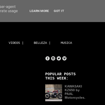
user-agent
erate usage
LEARN MORE
GOT IT
VIDEOS |
BELLEZA |
MUSICA
POPULAR POSTS
THIS WEEK:
KAWASAKI
KZ650 by
PAAL
Motorcycles.