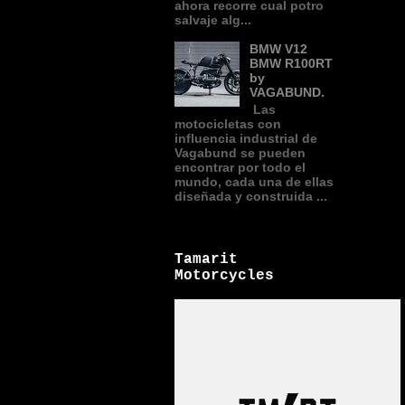
ahora recorre cual potro
salvaje alg...
BMW V12
BMW R100RT
by
VAGABUND.
Las
motocicletas con
influencia industrial de
Vagabund se pueden
encontrar por todo el
mundo, cada una de ellas
diseñada y construida ...
Tamarit
Motorcycles