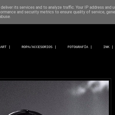
deliver its services and to analyze traffic. Your IP address and 
formance and security metrics to ensure quality of service, gen
abuse.
ART |
ROPA/ACCESORIOS |
FOTOGRAFÍA |
INK |