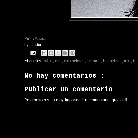
Pin It Ahora!
by
Trader
Etiquetas:
b&w
,
girl
,
girl+helmet
,
helmet
,
helmetgirl
,
ink
,
ta
No hay comentarios :
Publicar un comentario
Para nosotros es muy importante tu comentario, gracias!!!