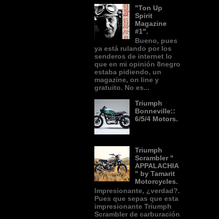
"Ton Up
Spirit
Magazine
#1".
Bueno, pues
ya está rulando por los
senderos de internet lo
que en mi opinión 8negro
estaba pidiendo, un
magazine, on line y
gratuito. No es...
Triumph
Bonneville::
6/5/4 Motors.
Triumph
Scrambler "
APPALACHIA
" by Tamarit
Motorcycles.
Impresionante, ¿verdad?.
Pues que sepas que esta
impresionante Triumph
Scrambler de carburación