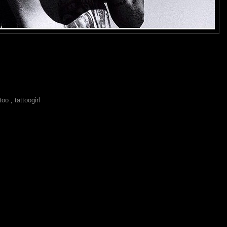
ttoo
,
tattoogirl