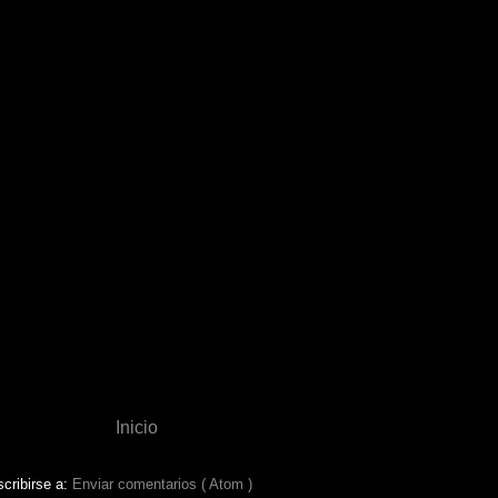
Inicio
cribirse a:
Enviar comentarios ( Atom )