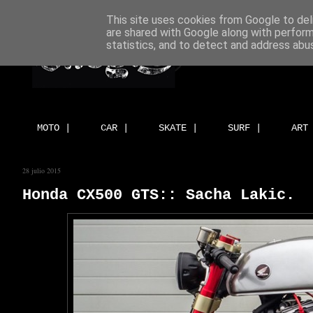
This site uses cookies from Google to deli
are shared with Google along with perform
statistics, and to detect and address abu
MOTO |
CAR |
SKATE |
SURF |
ART
28 julio 2015
Honda CX500 GTS:: Sacha Lakic.