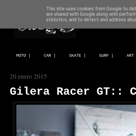
This site uses cookies from Google to deli
are shared with Google along with perform
statistics, and to detect and address abu
MOTO |
CAR |
SKATE |
SURF |
ART
20 enero 2015
Gilera Racer GT:: 