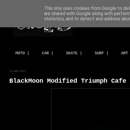
This site uses cookies from Google to deli
are shared with Google along with perform
statistics, and to detect and address abu
MOTO |
CAR |
SKATE |
SURF |
ART
24 enero 2015
BlackMoon Modified Triumph Cafe 