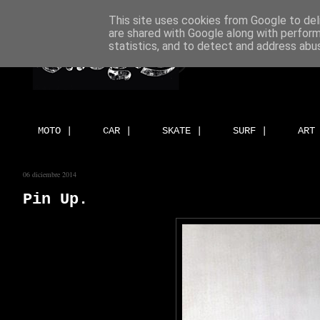
This site uses cookies from Google to deli
are shared with Google along with perform
statistics, and to detect and address abu
MOTO |
CAR |
SKATE |
SURF |
ART
06 diciembre 2014
Pin Up.