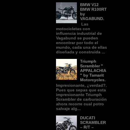
BMW V12
BMW R100RT
by
VAGABUND.
Las
motocicletas con
influencia industrial de
Vagabund se pueden
encontrar por todo el
mundo, cada una de ellas
diseñada y construida ...
Triumph
Scrambler "
APPALACHIA
" by Tamarit
Motorcycles.
Impresionante, ¿verdad?.
Pues que sepas que esta
impresionante Triumph
Scrambler de carburación
ahora recorre cual potro
salvaje alg...
DUCATI
SCRAMBLER
– R/T –