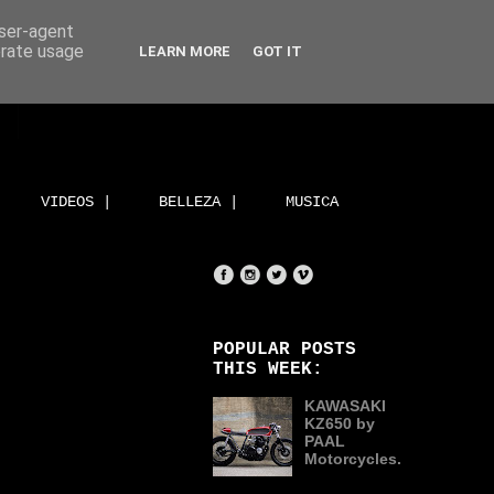
user-agent
erate usage
LEARN MORE
GOT IT
VIDEOS |
BELLEZA |
MUSICA
POPULAR POSTS
THIS WEEK:
KAWASAKI
KZ650 by
PAAL
Motorcycles.