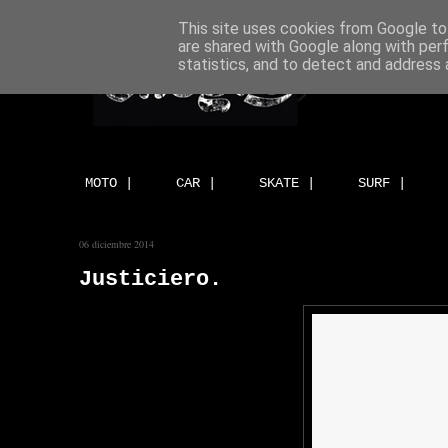
This site uses cookies from Google to 
are shared with Google along with per
statistics, and to detect and address 
MOTO |
CAR |
SKATE |
SURF |
06 diciembre 2014
Justiciero.